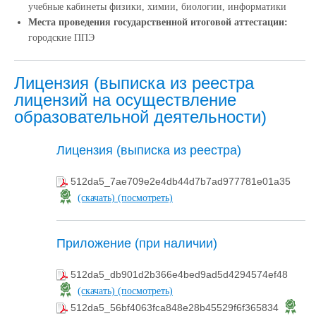
учебные кабинеты физики, химии, биологии, информатики
Места проведения государственной итоговой аттестации:
городские ППЭ
Лицензия (выписка из реестра
лицензий на осуществление
образовательной деятельности)
Лицензия (выписка из реестра)
512da5_7ae709e2e4db44d7b7ad977781e01a35
(скачать)
(посмотреть)
Приложение (при наличии)
512da5_db901d2b366e4bed9ad5d4294574ef48
(скачать)
(посмотреть)
512da5_56bf4063fca848e28b45529f6f365834