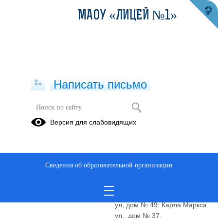
МАОУ «ЛИЦЕЙ №1»
Написать письмо
Полное наименование
Муниципальное автономное
Версия для слабовидящих
образовательной организации*
общеобразовательное
учреждение «Лицей №1»
Сокращенное наименование
МАОУ «Лицей №1»
Сведения об образовательной организации
образовательной организации*
Адрес местонахождения
618400, Пермский край,
образовательной организации*
Березники г, Карла Маркса
ул, дом № 49; Карла Маркса
ул., дом № 37.