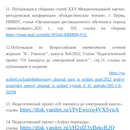
11.
Публикация в сборнике статей XXV Межрегиональной научно-
методической конференции «Рождественские чтения», г. Пермь,
ПНИПУ, статья «Организация дистанционного обучения в период
самоизоляции»,2022 г., стр. 103, ссылка на сборник
https://cloud.mail.ru/public/NQwU/KBHH8yVcL
12.
Публикация во Всероссийском ежемесячном сетевом
журнале "Я - Учитель!", выпуск №6/2022, Статья "Педагогический
проект "От папируса до электронной книги"", стр.21, ссылка на
публикацию в журнале:
https://ya-
uchitel.ru/load/ehlektronnyj_zhurnal_quot_ja_uchitel_quot/2022_god/vs
erossijskij_setevoj_zhurnal_ja_uchitel_vypusk_6_45_sentjabr/505-1-0-
20294
13.
Педагогический проект «От папируса до электронной книги»,
https://disk.yandex.ru/i/PvEwuxq4VXSynA
ссылка
14.
Педагогический проект «Азбука пешехода»,
https://disk.yandex.ru/i/H2sfZ3xBekcR2Q
ссылка