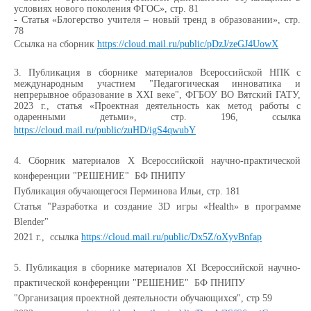
условиях нового поколения ФГОС», стр. 81
- Статья «Блогерство учителя – новый тренд в образовании», стр.
78
Ссылка на сборник
https://cloud.mail.ru/public/pDzJ/zeGJ4UowX
3.
Публикация в сборнике материалов Всероссийской НПК с
международным участием "Педагогическая инноватика и
непрерывное образование в XXI веке", ФГБОУ ВО Вятский ГАТУ,
2023 г., статья «
Проектная деятельность как метод работы с
одаренными детьми», стр. 196,
ссылка
https://cloud.mail.ru/public/zuHD/igS4qwubY
4.
Сборник материалов X Всероссийской научно-практической
конференции "РЕШЕНИЕ" БФ ПНИПУ
Публикация обучающегося Перминова Ильи, стр. 181
Статья "Разработка и создание 3D игры «Health» в программе
Blender"
2021 г., ссылка
https://cloud.mail.ru/public/Dx5Z/oXyvBnfap
5. Публикация в сборнике материалов XI Всероссийской научно-
практической конференции "РЕШЕНИЕ" БФ ПНИПУ
"Организация проектной деятельности обучающихся", стр 59