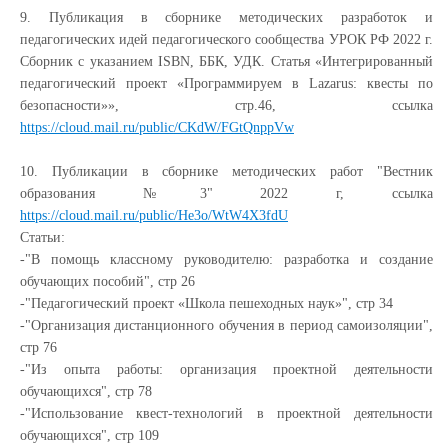
9. Публикация в сборнике
методических разработок и
педагогических идей педагогического сообщества
УРОК РФ 2022 г.
Сборник с указанием ISBN, ББК, УДК. Статья «
Интегрированный
педагогический проект «Программируем в Lazarus: квесты по
безопасности»
», стр.46, ссылка
https://cloud.mail.ru/public/CKdW/FGtQnppVw
10. Публикации в сборнике методических работ "Вестник
образования №3" 2022 г, ссылка
https://cloud.mail.ru/public/He3o/WtW4X3fdU
Статьи:
-"В помощь классному руководителю: разработка и создание
обучающих пособий", стр 26
-"Педагогический проект «Школа пешеходных наук»", стр 34
-"Организация дистанционного обучения в период самоизоляции",
стр 76
-"Из опыта работы: организация проектной деятельности
обучающихся", стр 78
-"Использование квест-технологий в проектной деятельности
обучающихся", стр 109