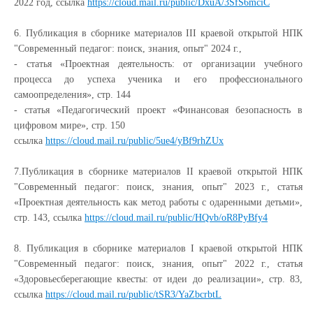
2022 год, ссылка
https://cloud.mail.ru/public/DxuA/3SfS6mciC
6.
Публикация в сборнике материалов
III
краевой открытой НПК
"Современный педагог: поиск, знания, опыт" 2024 г.
,
- статья «Проектная деятельность:
от организации учебного
процесса до успеха ученика и его профессионального
самоопределения», стр. 144
- статья «Педагогический проект «Финансовая безопасность в
цифровом мире», стр. 150
ссылка
https://cloud.mail.ru/public/5ue4/yBf9rhZUx
7.
Публикация в сборнике материалов
II
краевой открытой НПК
"Современный педагог: поиск, знания, опыт" 2023 г.
, статья
«Проектная деятельность как метод работы с одаренными детьми»,
стр. 143, ссылка
https://cloud.mail.ru/public/HQvb/oR8PyBfy4
8.
Публикация в сборнике материалов
I
краевой открытой НПК
"Современный педагог: поиск, знания, опыт" 2022 г.
, статья
«Здоровьесберегающие квесты: от идеи до реализации», стр. 83,
ссылка
https://cloud.mail.ru/public/tSR3/YaZbcrbtL