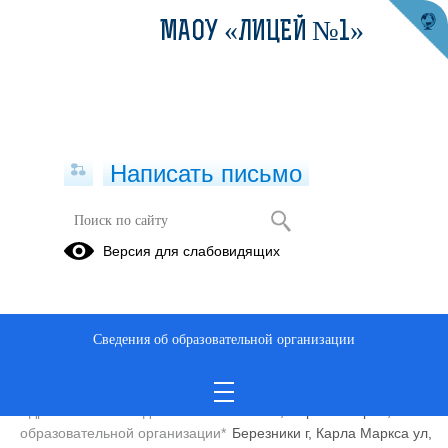
МАОУ «ЛИЦЕЙ №1»
Написать письмо
Контакты
Версия для слабовидящих
Муниципальное автономное общеобразовательное учреждение
«Лицей №1»
Сведения об образовательной организации
Сокращенное наименование
МАОУ «Лицей №1»
образовательной организации*
Адрес местонахождения
618400, Пермский край,
образовательной организации*
Березники г, Карла Маркса ул,